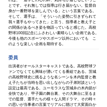
とです。それ無しでは指導は行き届かない。監督自
身が一番野球を楽しんでいる」という言葉である。
そして、選手は、「そういった姿勢に引きずられて
我々選手もやってきた」と言う、指導者と教え子と
の関係があるべき姿を物語っていると感じた。高校
野球100回記念にふさわしい素晴らしい企画である。
今後も他のスポーツやスポーツ以外においても こ
のような楽しい企画を期待する。
委員
出演者がオールスターキャストである。高校野球フ
ァンでなくても興味が湧いてくる番組である。茨城
の高校野球史に残るような名シーンを木内監督と教
え子たちが当時を思い出しながらの子弟対談という
設定は最高である。ユーモラスな茨城弁の木内節が
全快であり、甲子園の舞台裏、その大舞台に至るま
での監督、選手たちの様々な人間ドラマ、その時々
の思いが当事者の言葉でリアルに聴けて大変面白か