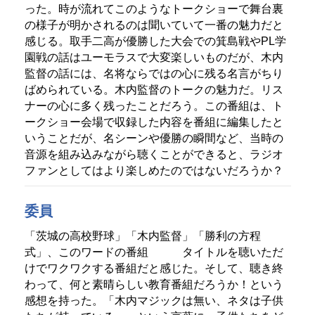
った。時が流れてこのようなトークショーで舞台裏
の様子が明かされるのは聞いていて一番の魅力だと
感じる。取手二高が優勝した大会での箕島戦やPL学
園戦の話はユーモラスで大変楽しいものだが、木内
監督の話には、名将ならではの心に残る名言がちり
ばめられている。木内監督のトークの魅力だ。リス
ナーの心に多く残ったことだろう。この番組は、ト
ークショー会場で収録した内容を番組に編集したと
いうことだが、名シーンや優勝の瞬間など、当時の
音源を組み込みながら聴くことができると、ラジオ
ファンとしてはより楽しめたのではないだろうか？
委員
「茨城の高校野球」「木内監督」「勝利の方程
式」、このワードの番組 タイトルを聴いただ
けでワクワクする番組だと感じた。そして、聴き終
わって、何と素晴らしい教育番組だろうか！という
感想を持った。「木内マジックは無い、ネタは子供