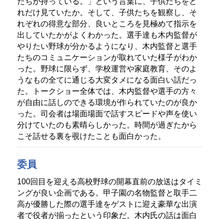
たちが持っている。」という言葉に、子供たちをど
れだけ見ていたか。そして、子供たちを観察し、そ
れぞれの得意な部分、良いところを見極めて指示を
出していたかがよくわかった。選手達も木内監督が
やりたい野球が分かるようになり、木内監督と選手
たちのコミュニケーションが取れていた様子がわか
った。野球に限らず、学校運営や家庭教育、そのよ
うなもの全てに通じる大変タメになる面白い話だっ
た。トークショー全体では、木内監督や選手の方々
が自由に話しのできる環境が作られていたのが良か
った。司会者は場面場面で話すスピードや声を使い
分けていたのも素晴らしかった。時間が過ぎたから
こそ話せる裏を覗けたことも面白かった。
委員
100回目を迎える高校野球の開幕直前の放送はタイミ
ングが良い企画である。甲子園の名物監督と取手二
高が優勝した際の選手達をゲストに迎え豪華な出演
者で役者が揃ったという印象だ。木内氏の話は面白