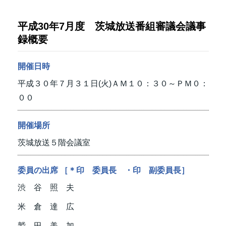
平成30年7月度 茨城放送番組審議会議事
録概要
開催日時
平成３０年７月３１日(火)ＡＭ１０：３０～ＰＭ０：
００
開催場所
茨城放送５階会議室
委員の出席 ［＊印 委員長 ・印 副委員長］
渋 谷 照 夫
米 倉 達 広
鷲 田 美 加