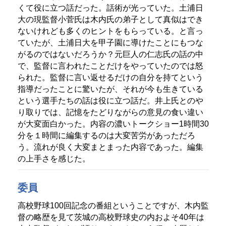
くて役に立つ話だった。話術が光っていた。土浦日
大の現監督小菅氏は木内氏の弟子として真似はでき
ないけれども多くのヒントをもらっている。と言っ
ていたが、土浦日大を甲子園に導けたことにもつな
がるのではないだろうか？元巨人の仁志氏の話の中
で、監督に言われたことだけをやっていたのでは怒
られた。監督に言い返せるだけの自分を持てという
指導だったことに驚いたが、それが今も生きている
という選手たちの話は役に立つ話だ。井上氏とのや
り取りでは、記憶をたどりながらの意見の食い違い
が大変面白かった。内容の濃いトークショー1時間30
分を１時間に編集するのは大変苦労があっただろ
う。流れが良く大変まとまった内容であった。編集
の上手さを感じた。
委員
高校野球100回記念の番組ということですが、木内監
督の略歴を見て茨城の高校野球史の内およそ40年は