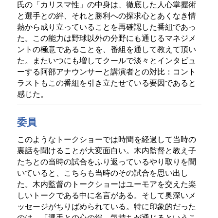
氏の「カリスマ性」の中身は、徹底した人心掌握術
と選手との絆、それと勝利への探求心とあくなき情
熱から成り立っていることを再確認した番組であっ
た。この能力は野球以外の分野にも通じるマネジメ
ントの極意であることを、番組を通して教えて頂い
た。またいつにも増してクールで淡々とインタビュ
ーする阿部アナウンサーと講演者との対比：コント
ラストもこの番組を引き立たせている要因であると
感じた。
委員
このようなトークショーでは時間を経過して当時の
裏話を聞けることが大変面白い。木内監督と教え子
たちとの当時の試合をふり返っているやり取りを聞
いていると、こちらも当時のその試合を思い出し
た。木内監督のトークショーはユーモアを交えた楽
しいトークである中に名言がある。そして奥深いメ
ッセージがちりばめられている。特に印象的だった
のは、「選手との心の絆、気持ちが通じるというこ