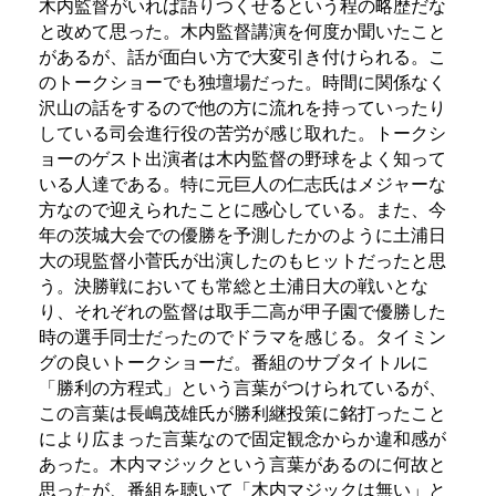
木内監督がいれば語りつくせるという程の略歴だな
と改めて思った。木内監督講演を何度か聞いたこと
があるが、話が面白い方で大変引き付けられる。こ
のトークショーでも独壇場だった。時間に関係なく
沢山の話をするので他の方に流れを持っていったり
している司会進行役の苦労が感じ取れた。トークシ
ョーのゲスト出演者は木内監督の野球をよく知って
いる人達である。特に元巨人の仁志氏はメジャーな
方なので迎えられたことに感心している。また、今
年の茨城大会での優勝を予測したかのように土浦日
大の現監督小菅氏が出演したのもヒットだったと思
う。決勝戦においても常総と土浦日大の戦いとな
り、それぞれの監督は取手二高が甲子園で優勝した
時の選手同士だったのでドラマを感じる。タイミン
グの良いトークショーだ。番組のサブタイトルに
「勝利の方程式」という言葉がつけられているが、
この言葉は長嶋茂雄氏が勝利継投策に銘打ったこと
により広まった言葉なので固定観念からか違和感が
あった。木内マジックという言葉があるのに何故と
思ったが、番組を聴いて「木内マジックは無い」と