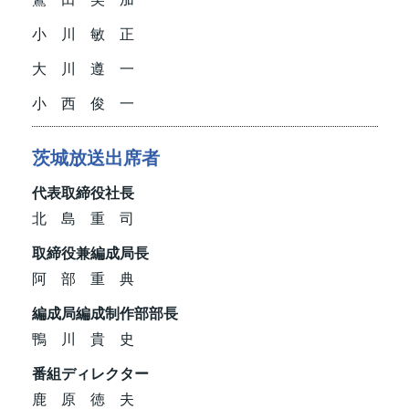
小 川 敏 正
大 川 遵 一
小 西 俊 一
茨城放送出席者
代表取締役社長
北 島 重 司
取締役兼編成局長
阿 部 重 典
編成局編成制作部部長
鴨 川 貴 史
番組ディレクター
鹿 原 徳 夫