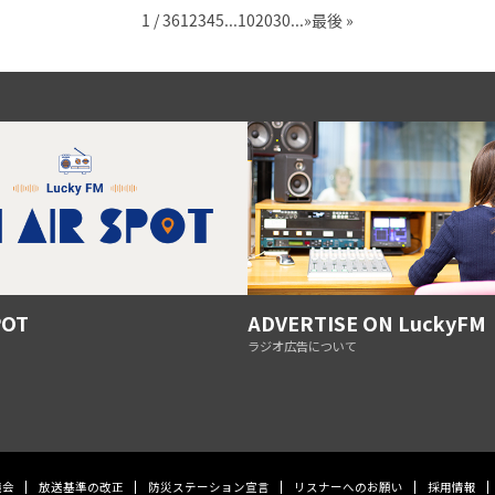
1 / 36
1
2
3
4
5
...
10
20
30
...
»
最後 »
POT
ADVERTISE ON LuckyFM
ラジオ広告について
議会
放送基準の改正
防災ステーション宣言
リスナーへのお願い
採用情報