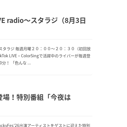
VE radio～スタラジ（8月3日
adio～スタラジ 毎週月曜２０：００～２０：３０（初回放
 LIVE・ColorSingで活躍中のライバーが毎週登
 「色んな ...
続々登場！特別番組「今夜は
kyFes’26出演アーティストをゲストに迎えた特別