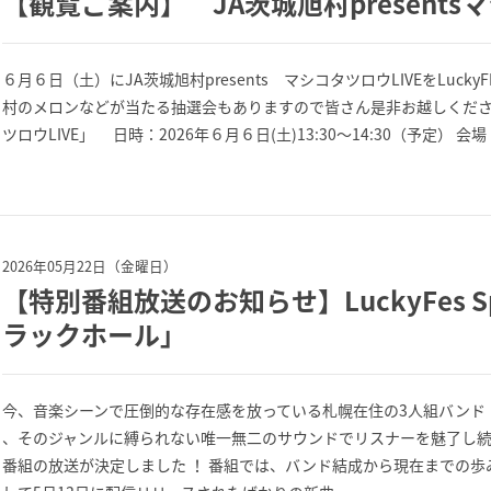
【観覧ご案内】 JA茨城旭村presentsマ
６月６日（土）にJA茨城旭村presents マシコタツロウLIVEをLuc
村のメロンなどが当たる抽選会もありますので皆さん是非お越しください！
ツロウLIVE」 日時：2026年６月６日(土)13:30～14:30（予定） 会場：
2026年05月22日（金曜日）
【特別番組放送のお知らせ】LuckyFes Sp
ラックホール」
今、音楽シーンで圧倒的な存在感を放っている札幌在住の3人組バンド・
、そのジャンルに縛られない唯一無二のサウンドでリスナーを魅了し続け
番組の放送が決定しました ！ 番組では、バンド結成から現在までの歩みや