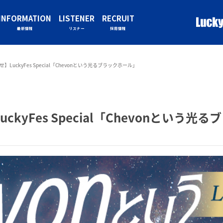
INFORMATION
LISTENER
RECRUIT
最新情報
リスナー
採用情報
uckyFes Special「Chevonという光るブラックホール」
yFes Special「Chevonという光