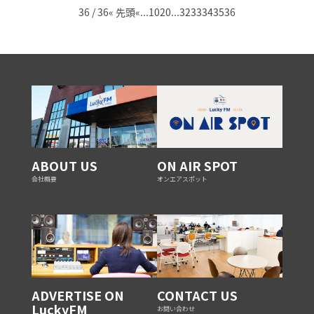
36 / 36
« 先頭
«
...
10
20
...
32
33
34
35
36
ABOUT US
ON AIR SPOT
会社概要
オンエアスポット
ADVERTISE ON
CONTACT US
LuckyFM
お問い合わせ