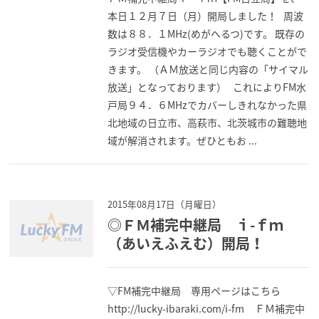
本日１２月７日（月）開局しました！ 周波
数は８８．１MHz(めがへるつ)です。 既存の
ラジオ受信機やカーラジオでも聴くことがで
きます。 （ＡＭ放送と同じ内容の「サイマル
放送」となっております） これによりFM水
戸局９４．６MHzでカバーしきれなかった県
北地域の日立市、高萩市、北茨城市の難聴地
域が解消されます。ぜひともお ...
2015年08月17日（月曜日）
◎ＦＭ補完中継局 ｉ-ｆｍ
（あいえふえむ）開局！
▽FM補完中継局 専用ページはこちら
http://lucky-ibaraki.com/i-fm ＦＭ補完中