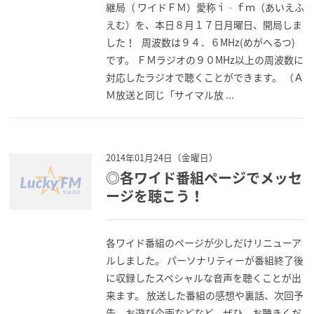
継局（ ワイドＦＭ）愛称ｉ‐ｆｍ（あいえふ
えむ）を、本日８月１７日月曜日、開局しま
した！ 周波数は９４．６MHz(めがへるつ)
です。 ＦＭラジオの９０MHz以上の周波数に
対応したラジオで聴くことができます。 （Ａ
Ｍ放送と同じ「サイマル放 ...
2014年01月24日（金曜日）
◎各ワイド番組ページでメッセ
ージを聴こう！
各ワイド番組のページが少しだけリニューア
ルしました。 パーソナリティーが番組終了後
に収録したスペシャルな音声を聴くことが出
来ます。 放送した番組の感想や裏話、次回予
告、お遊び企画などなど。ぜひ、お聴きくだ