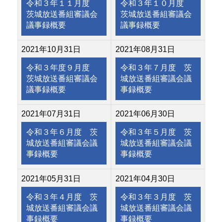
令和３年１１月度
令和３年１０月度
茨城放送番組審議会
茨城放送番組審議会
議事録概要
議事録概要
2021年10月31日
2021年08月31日
令和３年度９月度
令和３年７月度 茨
茨城放送番組審議会
城放送番組審議会議
議事録概要
事録概要
2021年07月31日
2021年06月30日
令和３年６月度 茨
令和３年５月度 茨
城放送番組審議会議
城放送番組審議会議
事録概要
事録概要
2021年05月31日
2021年04月30日
令和３年４月度 茨
令和３年３月度 茨
城放送番組審議会議
城放送番組審議会議
事録概要
事録概要