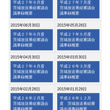
平成２７年９月度
平成２７年７月度
茨城放送番組審議会
茨城放送番組審議会
議事録概要
議事録概要
2015年06月30日
2015年05月28日
平成２７年６月度
平成２７年５月度
茨城放送番組審議会
茨城放送番組審議会
議事録概要
議事録概要
2015年04月30日
2015年03月30日
平成２７年４月度
平成２６年３月度
茨城放送番組審議会
茨城放送番組審議会
議事録概要
議事録概要
2015年02月28日
2015年01月29日
平成２６年２月度
平成２６年１２月
茨城放送番組審議会
度 茨城放送番組審
議事録概要
議会議事録概要