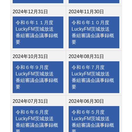
2024年12月31日
2024年11月30日
令和６年１１月度
令和６年１０月度
LuckyFM茨城放送
LuckyFM茨城放送
番組審議会議事録概
番組審議会議事録概
要
要
2024年10月31日
2024年08月31日
令和６年９月度
令和６年７月度
LuckyFM茨城放送
LuckyFM茨城放送
番組審議会議事録概
番組審議会議事録概
要
要
2024年07月31日
2024年06月30日
令和６年６月度
令和６年５月度
LuckyFM茨城放送
LuckyFM茨城放送
番組審議会議事録概
番組審議会議事録概
要
要