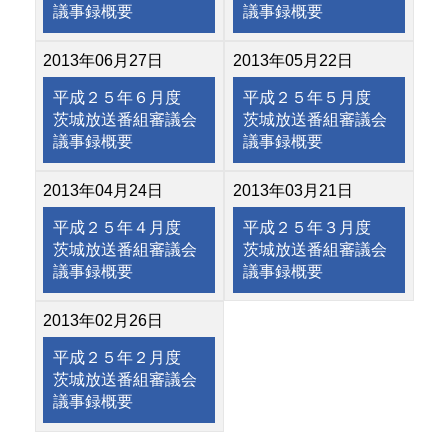
議事録概要
議事録概要
2013年06月27日
2013年05月22日
平成２５年６月度
平成２５年５月度
茨城放送番組審議会
茨城放送番組審議会
議事録概要
議事録概要
2013年04月24日
2013年03月21日
平成２５年４月度
平成２５年３月度
茨城放送番組審議会
茨城放送番組審議会
議事録概要
議事録概要
2013年02月26日
平成２５年２月度
茨城放送番組審議会
議事録概要