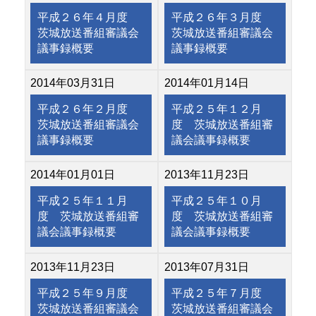
平成２６年４月度
平成２６年３月度
茨城放送番組審議会
茨城放送番組審議会
議事録概要
議事録概要
2014年03月31日
2014年01月14日
平成２６年２月度
平成２５年１２月
茨城放送番組審議会
度 茨城放送番組審
議事録概要
議会議事録概要
2014年01月01日
2013年11月23日
平成２５年１１月
平成２５年１０月
度 茨城放送番組審
度 茨城放送番組審
議会議事録概要
議会議事録概要
2013年11月23日
2013年07月31日
平成２５年９月度
平成２５年７月度
茨城放送番組審議会
茨城放送番組審議会