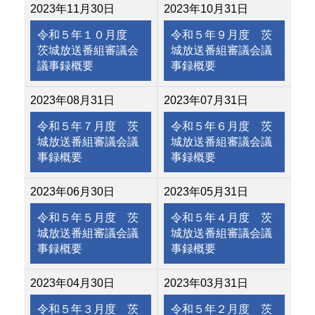
2023年11月30日
2023年10月31日
令和５年１０月度
令和５年９月度 茨
茨城放送番組審議会
城放送番組審議会議
議事録概要
事録概要
2023年08月31日
2023年07月31日
令和５年７月度 茨
令和５年６月度 茨
城放送番組審議会議
城放送番組審議会議
事録概要
事録概要
2023年06月30日
2023年05月31日
令和５年５月度 茨
令和５年４月度 茨
城放送番組審議会議
城放送番組審議会議
事録概要
事録概要
2023年04月30日
2023年03月31日
令和５年３月度 茨
令和５年２月度 茨