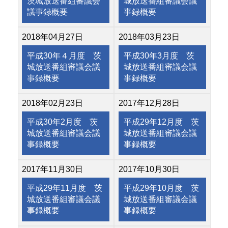
茨城放送番組審議会
城放送番組審議会議
議事録概要
事録概要
2018年04月27日
2018年03月23日
平成30年４月度 茨
平成30年3月度 茨
城放送番組審議会議
城放送番組審議会議
事録概要
事録概要
2018年02月23日
2017年12月28日
平成30年2月度 茨
平成29年12月度 茨
城放送番組審議会議
城放送番組審議会議
事録概要
事録概要
2017年11月30日
2017年10月30日
平成29年11月度 茨
平成29年10月度 茨
城放送番組審議会議
城放送番組審議会議
事録概要
事録概要