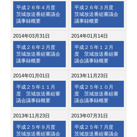
平成２６年４月度
平成２６年３月度
茨城放送番組審議会
茨城放送番組審議会
議事録概要
議事録概要
2014年03月31日
2014年01月14日
平成２６年２月度
平成２５年１２月
茨城放送番組審議会
度 茨城放送番組審
議事録概要
議会議事録概要
2014年01月01日
2013年11月23日
平成２５年１１月
平成２５年１０月
度 茨城放送番組審
度 茨城放送番組審
議会議事録概要
議会議事録概要
2013年11月23日
2013年07月31日
平成２５年９月度
平成２５年７月度
茨城放送番組審議会
茨城放送番組審議会