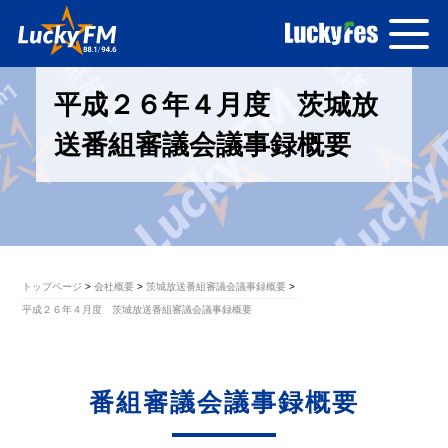
平成２６年４月度 茨城放
送番組審議会議事録概要
トップページ
会社概要
茨城放送番組審議会議事録概要
平成２６年４月度 茨城放送番組審議会議事録概要
番組審議会議事録概要