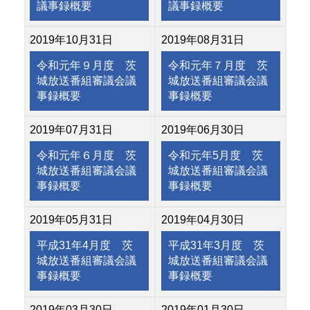
議事録概要
議事録概要
2019年10月31日
2019年08月31日
令和元年９月度 茨
令和元年７月度 茨
城放送番組審議会議
城放送番組審議会議
事録概要
事録概要
2019年07月31日
2019年06月30日
令和元年６月度 茨
令和元年5月度 茨
城放送番組審議会議
城放送番組審議会議
事録概要
事録概要
2019年05月31日
2019年04月30日
平成31年4月度 茨
平成31年3月度 茨
城放送番組審議会議
城放送番組審議会議
事録概要
事録概要
2019年03月30日
2019年01月30日