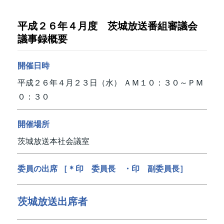
平成２６年４月度 茨城放送番組審議会
議事録概要
開催日時
平成２６年４月２３日（水） ＡＭ１０：３０～ＰＭ
０：３０
開催場所
茨城放送本社会議室
委員の出席 ［＊印 委員長 ・印 副委員長］
茨城放送出席者