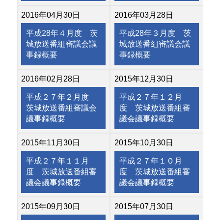
2016年04月30日
2016年03月28日
平成28年４月度 茨
平成28年３月度 茨
城放送番組審議会議
城放送番組審議会議
事録概要
事録概要
2016年02月28日
2015年12月30日
平成２７年２月度
平成２７年１２月
茨城放送番組審議会
度 茨城放送番組審
議事録概要
議会議事録概要
2015年11月30日
2015年10月30日
平成２７年１１月
平成２７年１０月
度 茨城放送番組審
度 茨城放送番組審
議会議事録概要
議会議事録概要
2015年09月30日
2015年07月30日