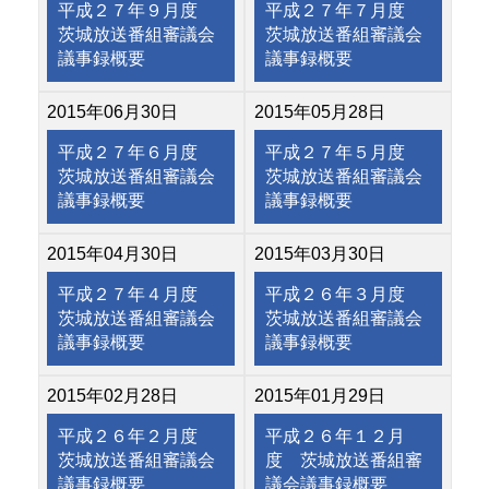
平成２７年９月度
平成２７年７月度
茨城放送番組審議会
茨城放送番組審議会
議事録概要
議事録概要
2015年06月30日
2015年05月28日
平成２７年６月度
平成２７年５月度
茨城放送番組審議会
茨城放送番組審議会
議事録概要
議事録概要
2015年04月30日
2015年03月30日
平成２７年４月度
平成２６年３月度
茨城放送番組審議会
茨城放送番組審議会
議事録概要
議事録概要
2015年02月28日
2015年01月29日
平成２６年２月度
平成２６年１２月
茨城放送番組審議会
度 茨城放送番組審
議事録概要
議会議事録概要