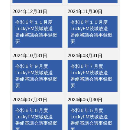
2024年12月31日
2024年11月30日
令和６年１１月度
令和６年１０月度
LuckyFM茨城放送
LuckyFM茨城放送
番組審議会議事録概
番組審議会議事録概
要
要
2024年10月31日
2024年08月31日
令和６年９月度
令和６年７月度
LuckyFM茨城放送
LuckyFM茨城放送
番組審議会議事録概
番組審議会議事録概
要
要
2024年07月31日
2024年06月30日
令和６年６月度
令和６年５月度
LuckyFM茨城放送
LuckyFM茨城放送
番組審議会議事録概
番組審議会議事録概
要
要