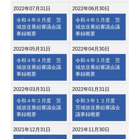
2022年07月31日
2022年06月30日
令和４年６月度 茨
令和４年５月度 茨
城放送番組審議会議
城放送番組審議会議
事録概要
事録概要
2022年05月31日
2022年04月30日
令和４年４月度 茨
令和４年３月度 茨
城放送番組審議会議
城放送番組審議会議
事録概要
事録概要
2022年03月31日
2022年01月31日
令和４年２月度 茨
令和３年１２月度
城放送番組審議会議
茨城放送番組審議会
事録概要
議事録概要
2021年12月31日
2021年11月30日