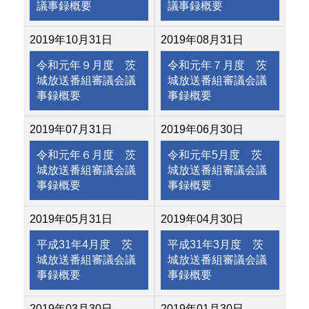
議事録概要
議事録概要
2019年10月31日
2019年08月31日
令和元年９月度 茨
令和元年７月度 茨
城放送番組審議会議
城放送番組審議会議
事録概要
事録概要
2019年07月31日
2019年06月30日
令和元年６月度 茨
令和元年5月度 茨
城放送番組審議会議
城放送番組審議会議
事録概要
事録概要
2019年05月31日
2019年04月30日
平成31年4月度 茨
平成31年3月度 茨
城放送番組審議会議
城放送番組審議会議
事録概要
事録概要
2019年03月30日
2019年01月30日