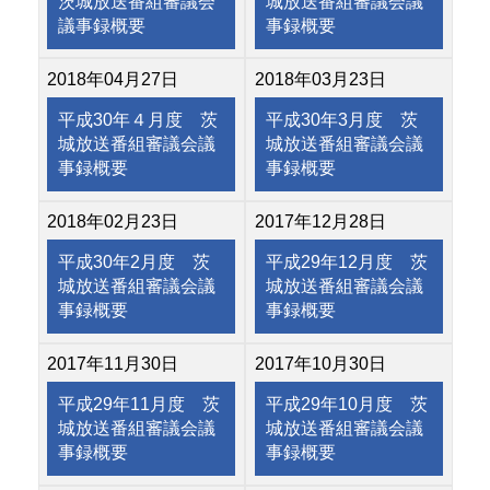
茨城放送番組審議会
城放送番組審議会議
議事録概要
事録概要
2018年04月27日
2018年03月23日
平成30年４月度 茨
平成30年3月度 茨
城放送番組審議会議
城放送番組審議会議
事録概要
事録概要
2018年02月23日
2017年12月28日
平成30年2月度 茨
平成29年12月度 茨
城放送番組審議会議
城放送番組審議会議
事録概要
事録概要
2017年11月30日
2017年10月30日
平成29年11月度 茨
平成29年10月度 茨
城放送番組審議会議
城放送番組審議会議
事録概要
事録概要