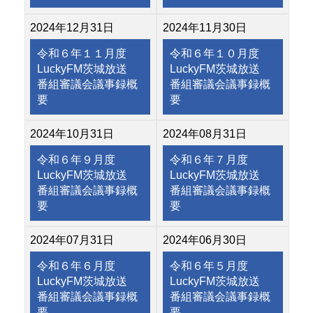
2024年12月31日
2024年11月30日
令和６年１１月度
令和６年１０月度
LuckyFM茨城放送
LuckyFM茨城放送
番組審議会議事録概
番組審議会議事録概
要
要
2024年10月31日
2024年08月31日
令和６年９月度
令和６年７月度
LuckyFM茨城放送
LuckyFM茨城放送
番組審議会議事録概
番組審議会議事録概
要
要
2024年07月31日
2024年06月30日
令和６年６月度
令和６年５月度
LuckyFM茨城放送
LuckyFM茨城放送
番組審議会議事録概
番組審議会議事録概
要
要