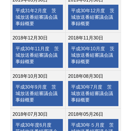
平成31年2月度 茨
平成30年12月度 茨
城放送番組審議会議
城放送番組審議会議
事録概要
事録概要
2018年12月30日
2018年11月30日
平成30年11月度 茨
平成30年10月度 茨
城放送番組審議会議
城放送番組審議会議
事録概要
事録概要
2018年10月30日
2018年08月30日
平成30年9月度 茨
平成30年7月度 茨
城放送番組審議会議
城放送番組審議会議
事録概要
事録概要
2018年07月30日
2018年05月26日
平成30年度6月度
平成30年５月度 茨