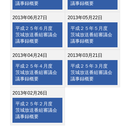
議事録概要
議事録概要
2013年06月27日
2013年05月22日
平成２５年６月度
平成２５年５月度
茨城放送番組審議会
茨城放送番組審議会
議事録概要
議事録概要
2013年04月24日
2013年03月21日
平成２５年４月度
平成２５年３月度
茨城放送番組審議会
茨城放送番組審議会
議事録概要
議事録概要
2013年02月26日
平成２５年２月度
茨城放送番組審議会
議事録概要