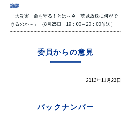
議題
「大災害 命を守る！とは～今 茨城放送に何がで
きるのか～」 （8月25日 19：00～20：00放送）
委員からの意見
2013年11月23日
バックナンバー