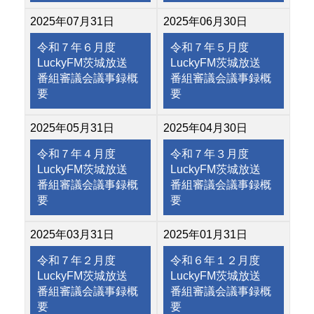
2025年07月31日
2025年06月30日
令和７年６月度
令和７年５月度
LuckyFM茨城放送
LuckyFM茨城放送
番組審議会議事録概
番組審議会議事録概
要
要
2025年05月31日
2025年04月30日
令和７年４月度
令和７年３月度
LuckyFM茨城放送
LuckyFM茨城放送
番組審議会議事録概
番組審議会議事録概
要
要
2025年03月31日
2025年01月31日
令和７年２月度
令和６年１２月度
LuckyFM茨城放送
LuckyFM茨城放送
番組審議会議事録概
番組審議会議事録概
要
要