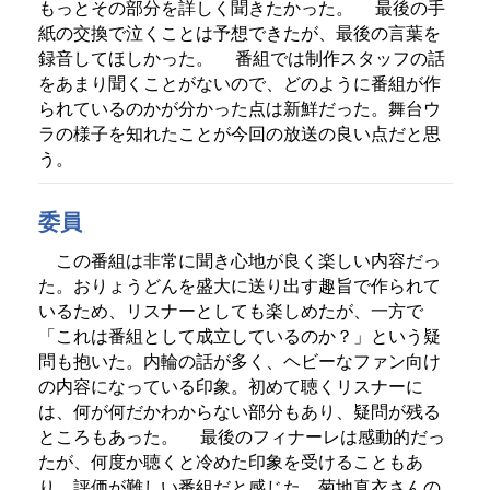
もっとその部分を詳しく聞きたかった。
最後の手
紙の交換で泣くことは予想できたが、最後の言葉を
録音してほしかった。
番組では制作スタッフの話
をあまり聞くことがないので、どのように番組が作
られているのかが分かった点は新鮮だった。舞台ウ
ラの様子を知れたことが今回の放送の良い点だと思
う。
委員
この番組は非常に聞き心地が良く楽しい内容だっ
た。おりょうどんを盛大に送り出す趣旨で作られて
いるため、リスナーとしても楽しめたが、一方で
「これは番組として成立しているのか？」という疑
問も抱いた。内輪の話が多く、ヘビーなファン向け
の内容になっている印象。初めて聴くリスナーに
は、何が何だかわからない部分もあり、疑問が残る
ところもあった。
最後のフィナーレは感動的だっ
たが、何度か聴くと冷めた印象を受けることもあ
り、評価が難しい番組だと感じた。菊地真衣さんの