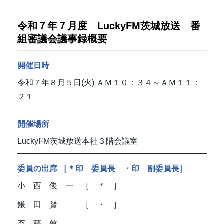
令和７年７月度 LuckyFM茨城放送 番
組審議会議事録概要
開催日時
令和７年８月５日(火)
ＡＭ１０：３４～ＡＭ１１：
２１
開催場所
LuckyFM茨城放送本社３階会議室
委員の出席 ［＊印 委員長 ・印 副委員長］
小 西 俊 一 ［ ＊ ］
鎌 田 賢 ［ ・ ］
斎 藤 敦