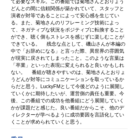
て必要なスキル。この番組では菊地さんとおりょう
どんとの間に信頼関係が築かれていて、スタッフと
演者が対等であることによって安心感を生じてい
る。また、菊地さんのリフレーミング技術によっ
て、ネガティブな状況をポジティブに転換すること
ができ、聴く側もストレスを感じずに楽しむことが
できている。
残念な点として、磯山さんが本編の
中で「お辞めになる」と言った際、異世界の雰囲気
が現実に戻されてしまったこと。このような言葉は
「卒業」といった表現に変えられると良いかもしれ
ない。
番組が聴きやすいのは、菊地さんとおりょ
うどんが対等にコミュニケーションを取っているか
らだと思う。LuckyFMとして今後どのように展開し
ていくかに期待したいが、運営側の責任も重要。今
後、この番組での成功を他番組にどう展開していく
かが課題だと感じた。良い番組だからこそ、他のデ
ィレクターが学べるように成功要因を言語化してい
くことが求められていくと思う。