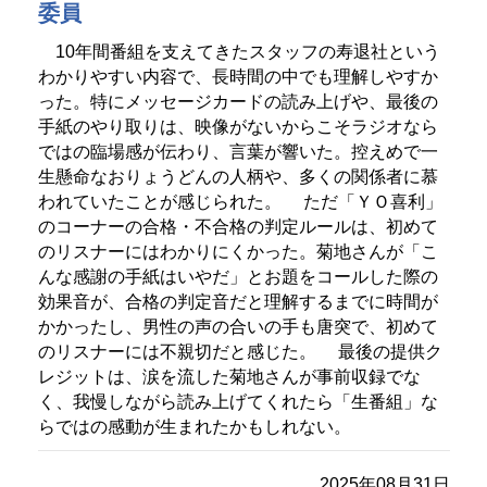
委員
10年間番組を支えてきたスタッフの寿退社という
わかりやすい内容で、長時間の中でも理解しやすか
った。特にメッセージカードの読み上げや、最後の
手紙のやり取りは、映像がないからこそラジオなら
ではの臨場感が伝わり、言葉が響いた。控えめで一
生懸命なおりょうどんの人柄や、多くの関係者に慕
われていたことが感じられた。
ただ「ＹＯ喜利」
のコーナーの合格・不合格の判定ルールは、初めて
のリスナーにはわかりにくかった。菊地さんが「こ
んな感謝の手紙はいやだ」とお題をコールした際の
効果音が、合格の判定音だと理解するまでに時間が
かかったし、男性の声の合いの手も唐突で、初めて
のリスナーには不親切だと感じた。
最後の提供ク
レジットは、涙を流した菊地さんが事前収録でな
く、我慢しながら読み上げてくれたら「生番組」な
らではの感動が生まれたかもしれない。
2025年08月31日