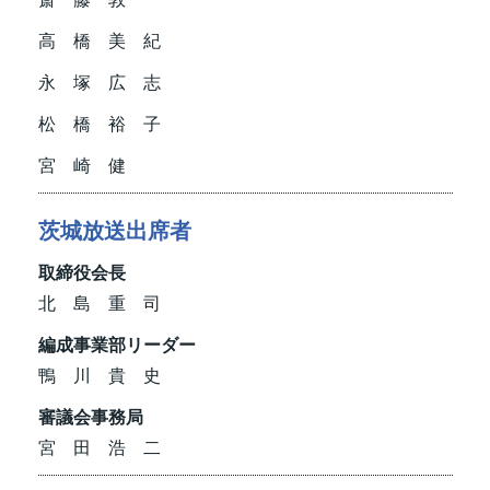
高 橋 美 紀
永 塚 広 志
松 橋 裕 子
宮 崎 健
茨城放送出席者
取締役会長
北 島 重 司
編成事業部リーダー
鴨 川 貴 史
審議会事務局
宮 田 浩 二