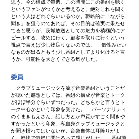
思う。今の構成で毎週、この時間にこの番組を聴く
というファンがつくかと考えると、絶対これを聞く
という人はどれぐらいいるのか。戦略的に「ながら
聞き」を狙うのであれば、その目的は確実に果たせ
てると思うが、茨城放送としての魅力を積極的にア
ピールする、攻めに行く、顧客を取りに行くという
視点で言えば少し物足りないのでは。
個性みたい
なものが出るともう少し番組としてより化けると言
うか、可能性を大きくできる気がした。
委員
クラブミュージックを流す音楽番組ということだ
が聴いた感想としては、番組の構成が音楽とトーク
がほぼ半分ぐらいずつだった。どちらかと言うとト
ーク中心かという印象を受けた。
パーソナリティ
のくまきもえさん、話し方とか声質がすごく聞きや
すかったという印象。私自身クラブミュージックと
か聞き慣れてはいないが、音楽自体は耳障りがよ
く、軽快で気軽に聞けるって感じがした。
番組前