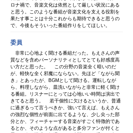
ロナ禍で、音楽文化は依然として厳しい状況にある
と思う。このような番組が音楽文化を支える役割を
果たす事ことは十分これからも期待できると思うの
で、今後もそういった番組作りをしてほしい。
委員
非常に心地よく聞ける番組だった。もえさんの声
質などを含めパーソナリティとしてとても好感度高
い方だと思った。
この分野の音楽全く暗いのだ
が、軽快な全く邪魔にならない。先ほど「ながら聞
き」とあったが、BGMとして聞ける。運転しなが
ら、料理しながら、皿洗いながらと非常に軽く聞け
る番組。リスナーにとっては心地いい時間は演出で
きてると思う。
若干個性に欠けるというか、普通
に過ぎるって言うべきか、強いて言えば、もえさん
の強烈な個性が前面に出てるような、少し尖った部
分とか、フィーチャーする音楽がすごく特徴的であ
るとか、そのような点があると多分ファンが付くと