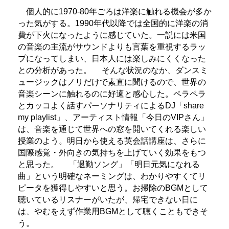
個人的に1970-80年ごろは洋楽に触れる機会が多か
った気がする。1990年代以降では全国的に洋楽の消
費が下火になったように感じていた。一説には米国
の音楽の主流がサウンドよりも言葉を重視するラッ
プになってしまい、日本人には楽しみにくくなった
との分析があった。
そんな状況のなか、ダンスミ
ュージックはノリだけで素直に聞けるので、世界の
音楽シーンに触れるのに好適と感心した。ペラペラ
とカッコよく話すパーソナリティによるDJ「share
my playlist」、アーティスト情報「今日のVIPさん」
は、音楽を通じて世界への窓を開いてくれる楽しい
授業のよう。明日から使える英会話講座は、さらに
国際感覚・外向きの気持ちを上げていく効果をもつ
と思った。
「退勤ソング」「明日元気になれる
曲」という明確なネーミングは、わかりやすくてリ
ピータを獲得しやすいと思う。お掃除のBGMとして
聴いているリスナーがいたが、帰宅できない日に
は、やむをえず作業用BGMとして聴くこともできそ
う。