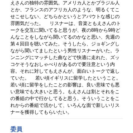
えさんの独特の雰囲気。アメリカ人とかブラジル人
とか、フランスのアフリカ人のような、明るくてこ
せこせしない、どちらかというとアバウトな感じの
雰囲気だった。
リスナーは、音楽ともえさんのト
ークを交互に聞いてると思うが、夜の8時から9時ど
んなことをしながら聞いてるのかなと思い、先週の
第４回目を聴いてみた。そうしたら、ジョギングし
ながら聞いてましたという男性リスナーがいた。ラ
ンニングにマッチした曲などで快適に走れた、ズッ
コケそうなおしゃべりがあるので要注意という内
容。それに対してもえさんが、面白いトークで返し
ていた。
若い頃イギリスに留学したということ。
若い頃に留学をしたことの影響は、良い意味でも悪
い意味でも大きいと思う。もえさんは割とそれをこ
の番組の中で行かしてると思う。そういうことをこ
れからの番組で活かして、いろんな面で新しいリス
ナーを獲得してもらいたい。
委員