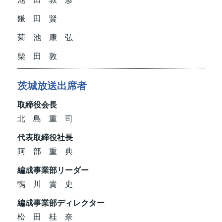
鎌 田 賢
菊 池 康 弘
柴 田 敦
茨城放送出席者
取締役会長
北 島 重 司
代表取締役社長
阿 部 重 典
編成事業部リーダー
鴨 川 貴 史
編成事業部ディレクター
松 田 桂 奈