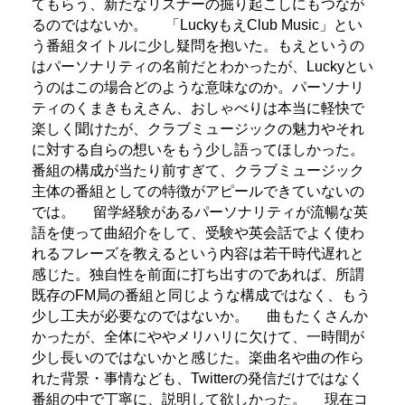
てもらう、新たなリスナーの掘り起こしにもつなが
るのではないか。
「LuckyもえClub Music」とい
う番組タイトルに少し疑問を抱いた。もえというの
はパーソナリティの名前だとわかったが、Luckyとい
うのはこの場合どのような意味なのか。パーソナリ
ティのくまきもえさん、おしゃべりは本当に軽快で
楽しく聞けたが、クラブミュージックの魅力やそれ
に対する自らの想いをもう少し語ってほしかった。
番組の構成が当たり前すぎて、クラブミュージック
主体の番組としての特徴がアピールできていないの
では。
留学経験があるパーソナリティが流暢な英
語を使って曲紹介をして、受験や英会話でよく使わ
れるフレーズを教えるという内容は若干時代遅れと
感じた。独自性を前面に打ち出すのであれば、所謂
既存のFM局の番組と同じような構成ではなく、もう
少し工夫が必要なのではないか。
曲もたくさんか
かったが、全体にややメリハリに欠けて、一時間が
少し長いのではないかと感じた。楽曲名や曲の作ら
れた背景・事情なども、Twitterの発信だけではなく
番組の中で丁寧に、説明して欲しかった。
現在コ