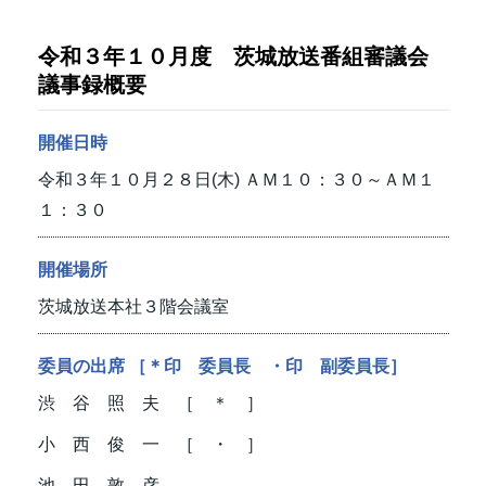
令和３年１０月度 茨城放送番組審議会
議事録概要
開催日時
令和３年１０月２８日(木)
ＡＭ１０：３０～ＡＭ１
１：３０
開催場所
茨城放送本社３階会議室
委員の出席 ［＊印 委員長 ・印 副委員長］
渋 谷 照 夫 ［ ＊ ］
小 西 俊 一 ［ ・ ］
池 田 敦 彦