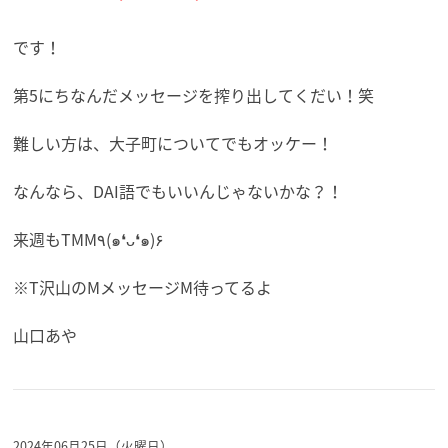
です！
第5にちなんだメッセージを搾り出してくだい！笑
難しい方は、大子町についてでもオッケー！
なんなら、DAI語でもいいんじゃないかな？！
来週もTMM٩(๑❛ᴗ❛๑)۶
※T沢山のMメッセージM待ってるよ
山口あや
2024年06月25日（火曜日）