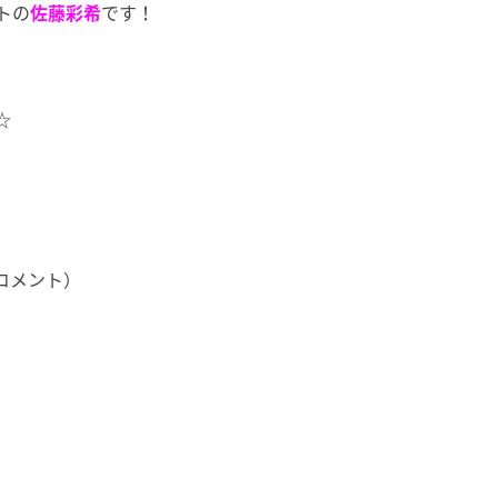
トの
佐藤彩希
です！
☆
コメント）