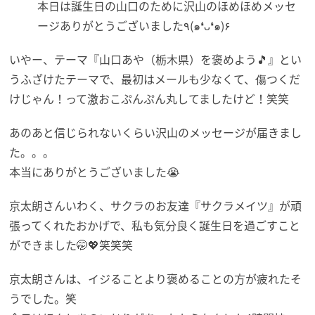
本日は誕生日の山口のために沢山のほめほめメッセ
ージありがとうございました٩(๑❛ᴗ❛๑)۶
いやー、テーマ『山口あや（栃木県）を褒めよう🎵』とい
うふざけたテーマで、最初はメールも少なくて、傷つくだ
けじゃん！って激おこぷんぷん丸してましたけど！笑笑
あのあと信じられないくらい沢山のメッセージが届きまし
た。。。
本当にありがとうございました😭
京太朗さんいわく、サクラのお友達『サクラメイツ』が頑
張ってくれたおかげで、私も気分良く誕生日を過ごすこと
ができました🤭💖笑笑笑
京太朗さんは、イジることより褒めることの方が疲れたそ
うでした。笑