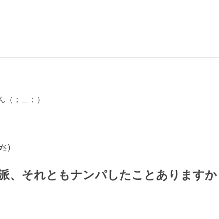
ん（；＿；）
≦)
派、それともナンパしたことありますか