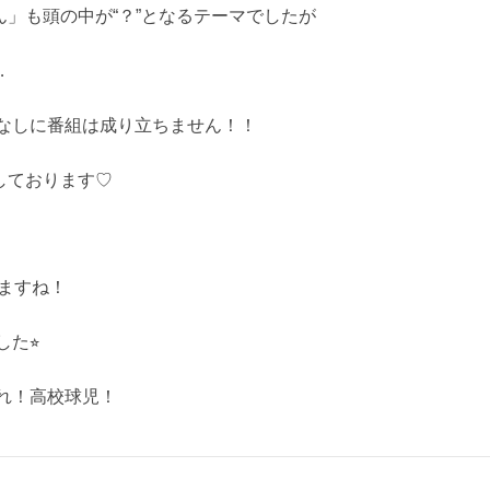
ん」も頭の中が“？”となるテーマでしたが
…
なしに番組は成り立ちません！！
お待ちしております♡
りますね！
た⭐︎
れ！高校球児！