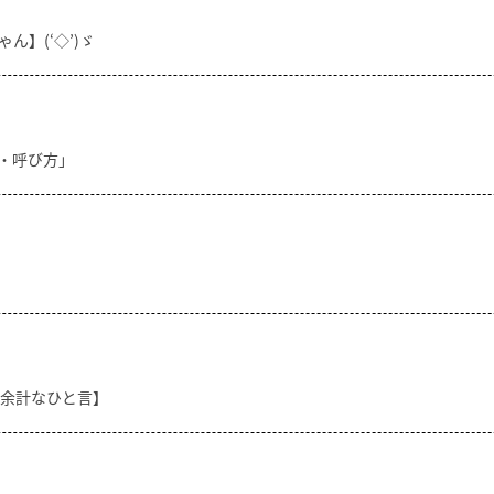
ん】(‘◇’)ゞ
方・呼び方」
【余計なひと言】