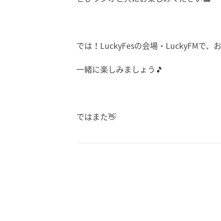
では！LuckyFesの会場・LuckyF
一緒に楽しみましょう🎵
ではまた👋