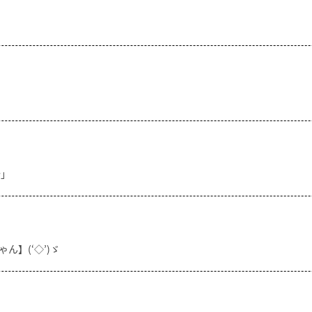
分」
ん】(‘◇’)ゞ