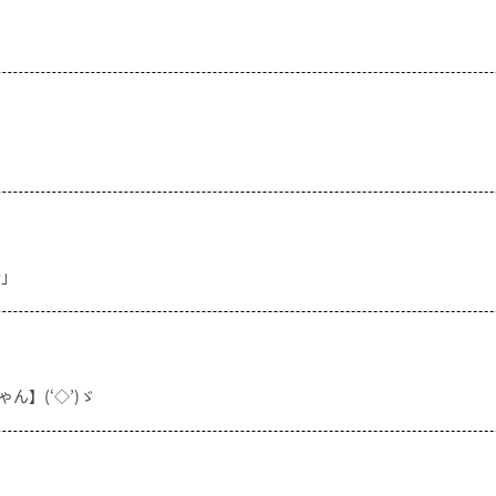
分」
ん】(‘◇’)ゞ