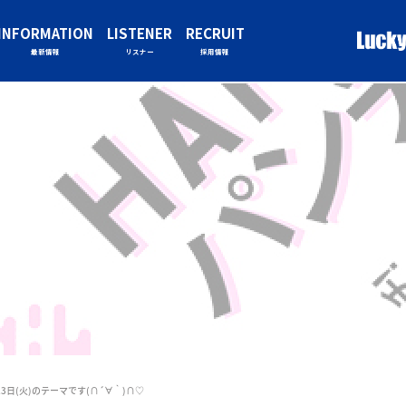
INFORMATION
LISTENER
RECRUIT
最新情報
リスナー
採用情報
と23日(火)のテーマです(∩´∀｀)∩♡