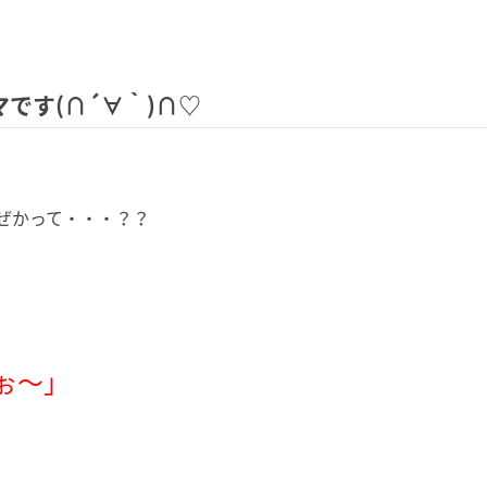
ーマです(∩´∀｀)∩♡
ぜかって・・・？？
ぉ～」