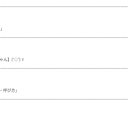
分」
ん】(‘◇’)ゞ
方・呼び方」