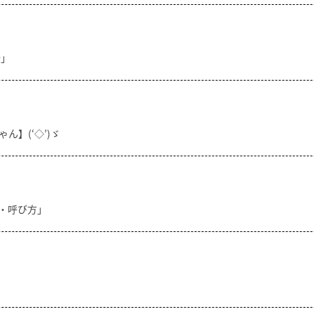
分」
ん】(‘◇’)ゞ
方・呼び方」