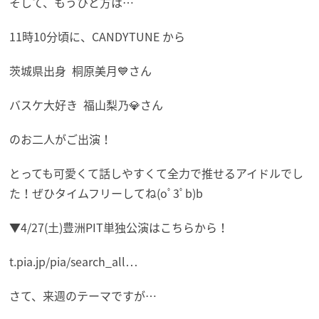
そして、もうひと方は…
11時10分頃に、CANDYTUNE から
茨城県出身
桐原美月💙さん
バスケ大好き
福山梨乃💎さん
のお二人がご出演！
とっても可愛くて話しやすくて全力で推せるアイドルでし
た！ぜひタイムフリーしてね(oﾟ3ﾟb)b
▼4/27(土)豊洲PIT単独公演はこちらから！
t.pia.jp/pia/search_all…
さて、来週のテーマですが…