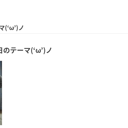
‘ω’)ノ
テーマ(‘ω’)ノ