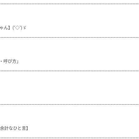
ん】(‘◇’)ゞ
方・呼び方」
【余計なひと言】