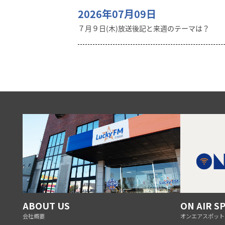
2026年07月09日
７月９日(木)放送後記と来週のテーマは？
ABOUT US
ON AIR S
会社概要
オンエアスポット