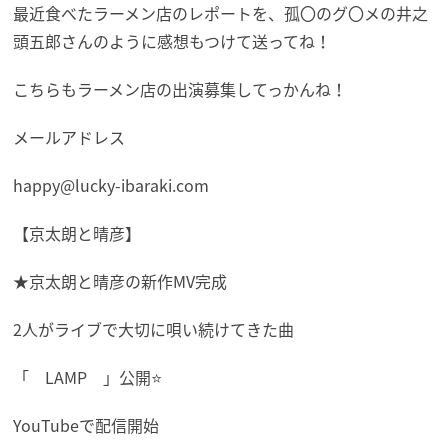
最近食べたラーメン店のレポートを、孤〇のグ〇メの井之
頭五郎さんのように感想もつけて送ってね！
こちらもラーメン店の出演募集してっかんね！
メールアドレス
happy@lucky-ibaraki.com
【京太朗と晴彦】
★京太朗と晴彦の新作MV完成
2人がライブで大切に唄い続けてきた曲
「
LAMP
」公開⭐️
YouTubeで配信開始