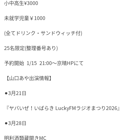
小中高生¥3000
未就学児童￥1000
(全てドリンク・サンドウィッチ付)
25名限定(整理番号あり)
予約開始
1/15
21:00〜京晴HPにて
【山口あや出演情報】
⚫︎3月21日
『ヤバいぜ！いばらき LuckyFMラジオまつり2026』
⚫︎3月28日
明利酒類蔵開きMC