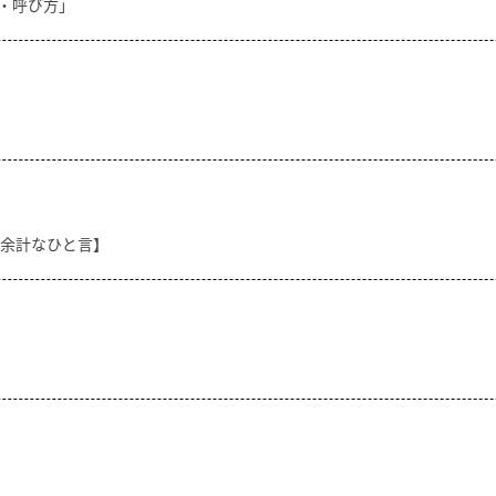
方・呼び方」
【余計なひと言】