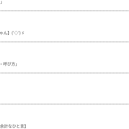
分」
ん】(‘◇’)ゞ
方・呼び方」
【余計なひと言】