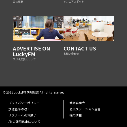
会社概要
オンエアスポット
ADVERTISE ON
CONTACT US
LuckyFM
お問い合わせ
ラジオ広告について
© 2021 LuckyFM 茨城放送 All rights reserved.
プライバシーポリシー
番組審議会
放送基準の改正
防災ステーション宣言
リスナーへのお願い
採用情報
AMの運用休止について