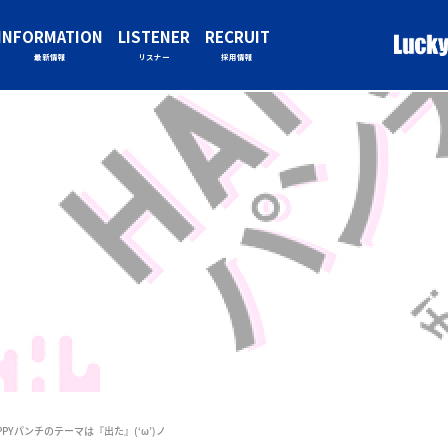
INFORMATION
LISTENER
RECRUIT
最新情報
リスナー
採用情報
APPYパンチのテーマは『出た』(‘ω’)ノ