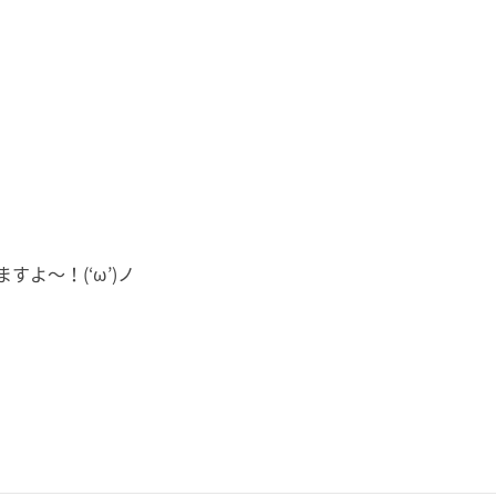
よ～！(‘ω’)ノ