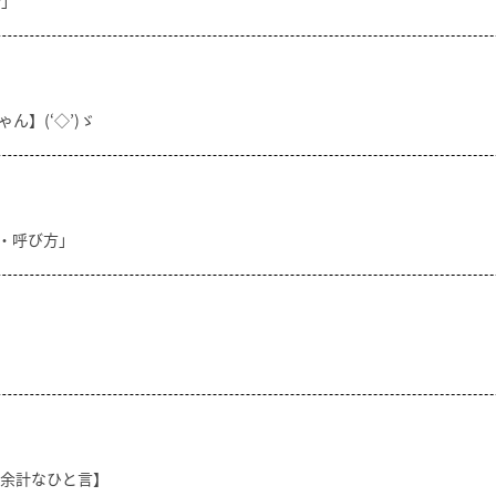
分」
ん】(‘◇’)ゞ
方・呼び方」
【余計なひと言】