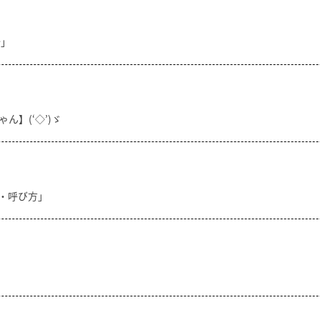
分」
ん】(‘◇’)ゞ
方・呼び方」