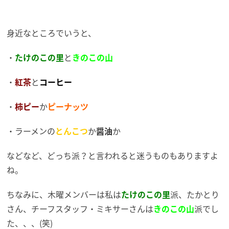
身近なところでいうと、
・
たけのこの里
と
きのこの山
・
紅茶
と
コーヒー
・
柿ピー
か
ピーナッツ
・ラーメンの
とんこつ
か
醤油
か
などなど、どっち派？と言われると迷うものもありますよ
ね。
ちなみに、木曜メンバーは私は
たけのこの里
派、たかとり
さん、チーフスタッフ・ミキサーさんは
きのこの山
派でし
た、、、(笑)