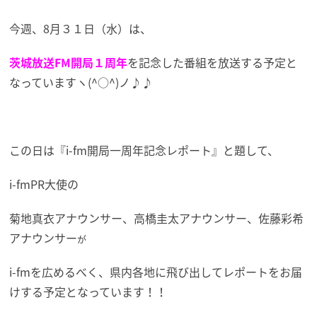
今週、8月３１日（水）は、
茨城放送FM開局１周年
を記念した番組を放送する予定と
なっていますヽ(^○^)ノ♪♪
この日は『i-fm開局一周年記念レポート』と題して、
i-fmPR大使の
菊地真衣アナウンサー
、
高橋圭太アナウンサー
、
佐藤彩希
アナウンサー
が
i-fmを広めるべく、県内各地に飛び出してレポートをお届
けする予定となっています！！