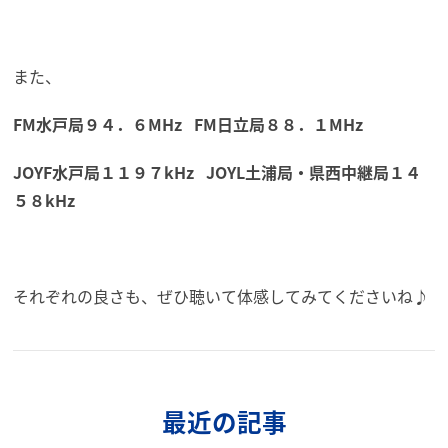
また、
FM水戸局９４．６MHz FM日立局８８．１MHz
JOYF水戸局１１９７kHz JOYL土浦局・県西中継局１４
５８kHz
それぞれの良さも、ぜひ聴いて体感してみてくださいね♪
最近の記事