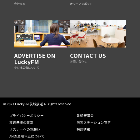
会社概要
オンエアスポット
ADVERTISE ON
CONTACT US
LuckyFM
お問い合わせ
ラジオ広告について
© 2021 LuckyFM 茨城放送 All rights reserved.
プライバシーポリシー
番組審議会
放送基準の改正
防災ステーション宣言
リスナーへのお願い
採用情報
AMの運用休止について