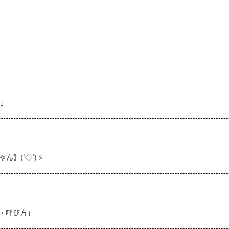
分」
ん】(‘◇’)ゞ
方・呼び方」