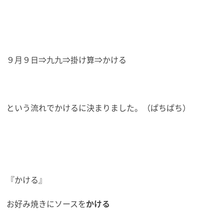
９月９日⇒九九⇒掛け算⇒かける
という流れでかけるに決まりました。（ぱちぱち）
『かける』
お好み焼きにソースを
かける