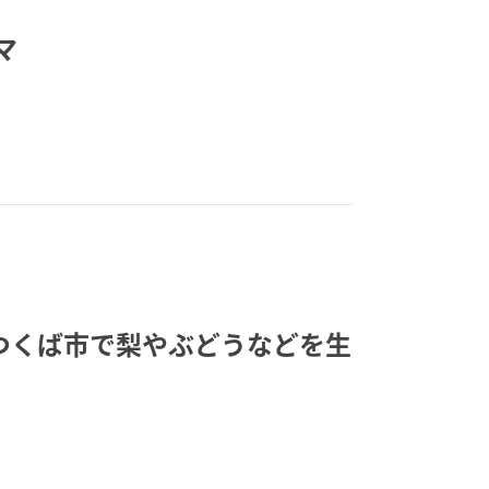
マ
つくば市で梨やぶどうなどを生
！