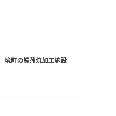
売 境町の鰻蒲焼加工施設