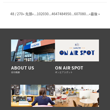
48 / 270
« 先頭
«
...
10
20
30
...
46
47
48
49
50
...
60
70
80
...
»
最後 »
ABOUT US
ON AIR SPOT
会社概要
オンエアスポット