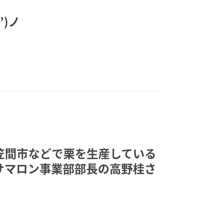
’)ノ
笠間市などで栗を生産している
サマロン事業部部長の高野桂さ