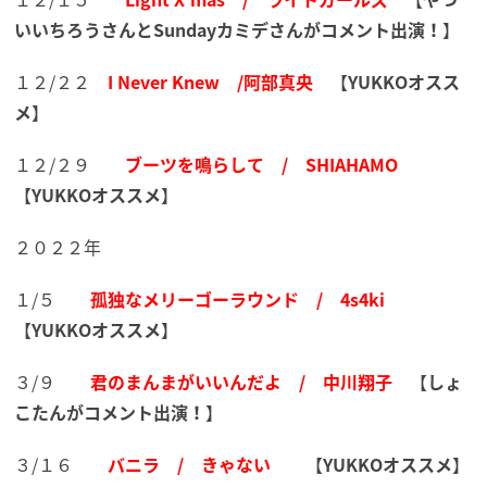
いいちろうさんとSundayカミデさんがコメント出演！
】
１２/２２
I Never Knew /阿部真央
【
YUKKOオスス
メ
】
１２/２９
ブーツを鳴らして / SHIAHAMO
【
YUKKOオススメ
】
２０２２年
１/５
孤独なメリーゴーラウンド / 4s4ki
【
YUKKOオススメ
】
３/９
君のまんまがいいんだよ / 中川翔子
【
しょ
こたんがコメント出演！
】
３/１６
バニラ / きゃない
【
YUKKOオススメ
】