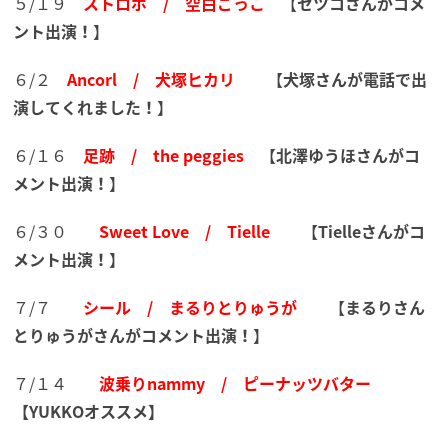
５/１９
ストロボ / 空白ごっこ
【
セツコさんがコメ
ント出演！
】
６/２
Ancorl / 犬塚ヒカリ
【
犬塚さんが電話で出
演してくれました！
】
６/１６
足跡 / the peggies
【
北澤ゆうほさんがコ
メント出演！
】
６/３０
Sweet
Love / Tielle
【
Tielleさんがコ
メント出演！
】
７/７
シール / まるりとりゅうが
【
まるりさん
とりゅうがさんがコメント出演！
】
７/１４
波乗りnammy / ピーナッツバター
【YUKKOオススメ】