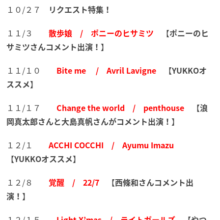
１０/２７
リクエスト特集！
１１/３
散歩娘 / ポニーのヒサミツ
【
ポニーのヒ
サミツさんコメント出演！
】
１１/１０
Bite me / Avril Lavigne
【
YUKKOオ
ススメ
】
１１/１７
Change the world / penthouse
【
浪
岡真太郎さんと大島真帆さんがコメント出演！
】
１２/１
ACCHI COCCHI / Ayumu Imazu
【
YUKKOオススメ
】
１２/８
覚醒 / 22/7
【
西條和さんコメント出
演！
】
１２/１５
Light X’mas / ライトガールズ
【
やつ