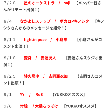
７/２８
星のオーケストラ / saji
【メンバー皆さ
んがリモート出演！】
８/４
なかよしステップ / ボカロPキノシタ
【キノ
シタさんからのメッセージを紹介！】
８/１１
fightin pose / 小倉唯
【
小倉さんが
コ
メント出演！
】
８/１８
変身 / 安達勇人
【
安達さんスタジオ出
演！
】
８/２５
絆火燃ゆ / 吉岡亜衣加
【
吉岡さんコメ
ント出演！
】
９/１
YY / RoE
【
YUKKOオススメ
】
９/８
常緑 / 大橋ちっぽけ
【YUKKOオススメ】