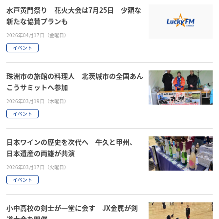
水戸黄門祭り 花火大会は7月25日 少額な
新たな協賛プランも
2026年04月17日（金曜日）
イベント
珠洲市の旅館の料理人 北茨城市の全国あん
こうサミットへ参加
2026年03月19日（木曜日）
イベント
日本ワインの歴史を次代へ 牛久と甲州、
日本遺産の両雄が共演
2026年03月17日（火曜日）
イベント
小中高校の剣士が一堂に会す JX金属が剣
道大会を開催