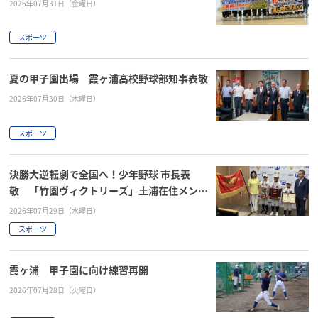
2026年07月31日（金曜日）
スポーツ
夏の甲子園出場 霞ヶ浦高校野球部知事表敬
2026年07月30日（木曜日）
スポーツ
決勝大逆転劇で全国へ！少年野球 市長表
敬 「竹園ヴィクトリーズ」土浦在住メンバ
ー
2026年07月29日（水曜日）
スポーツ
霞ヶ浦 甲子園に向け練習再開
2026年07月28日（火曜日）