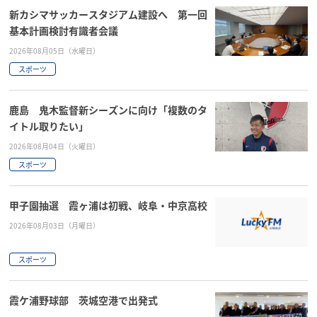
新カシマサッカースタジアム建設へ 第一回
基本計画検討有識者会議
2026年08月05日（水曜日）
スポーツ
鹿島 鬼木監督新シーズンに向け「複数のタ
イトル取りたい」
2026年08月04日（火曜日）
スポーツ
甲子園抽選 霞ヶ浦は初戦、岐阜・中京高校
2026年08月03日（月曜日）
スポーツ
霞ケ浦野球部 茨城空港で出発式