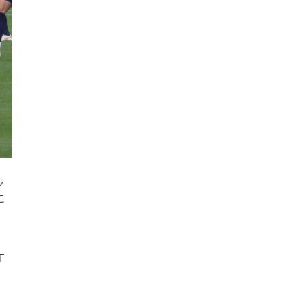
ラ
こ
午