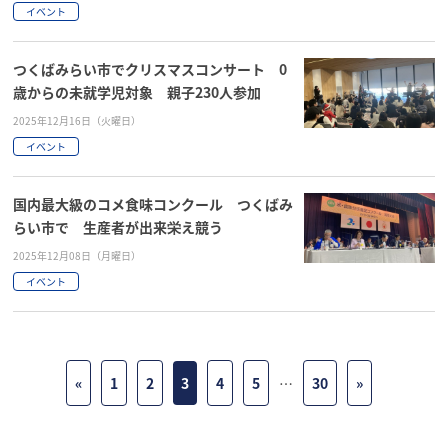
イベント
つくばみらい市でクリスマスコンサート 0
歳からの未就学児対象 親子230人参加
2025年12月16日（火曜日）
イベント
国内最大級のコメ食味コンクール つくばみ
らい市で 生産者が出来栄え競う
2025年12月08日（月曜日）
イベント
«
1
2
3
4
5
…
30
»