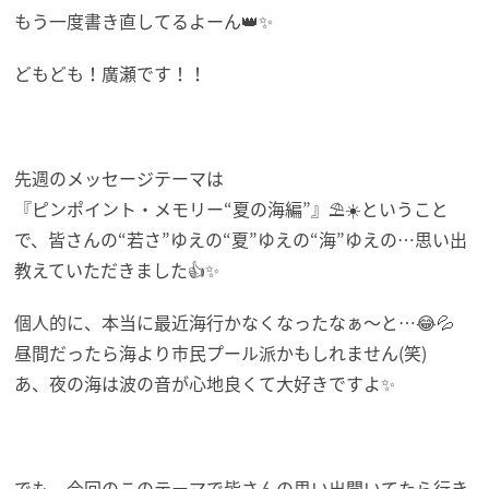
もう一度書き直してるよーん👑✨
どもども！廣瀬です！！
先週のメッセージテーマは
『ピンポイント・メモリー“夏の海編”』⛱️☀️ということ
で、皆さんの“若さ”ゆえの“夏”ゆえの“海”ゆえの…思い出
教えていただきました👍✨
個人的に、本当に最近海行かなくなったなぁ～と…😂💦
昼間だったら海より市民プール派かもしれません(笑)
あ、夜の海は波の音が心地良くて大好きですよ✨
でも、今回のこのテーマで皆さんの思い出聞いてたら行き