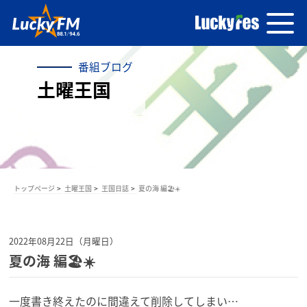
番組ブログ
土曜王国
トップページ
土曜王国
王国日誌
夏の海 編🏖️☀️
2022年08月22日（月曜日）
夏の海 編🏖️☀️
一度書き終えたのに間違えて削除してしまい…