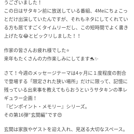
うございました！
この日はサタキン前に放送している番組、4Meにちょこっ
とだけ出演していたんですが、それもネタにしてくれてい
る方も居てすごくタイムリーだし、この短時間でよく書き
上げたな😂とビックリしました！！
作家の皆さんお疲れ様でした⭐
来年もたくさんの力作楽しみにしてます🐬✨
さて！今週のメッセージテーマは4ヶ月に１度程度の割合
で登場する「限定された狭い場所」だけに限って、記憶に
残っている出来事を教えてもらおうというサタキンの準レ
ギュラー企画！
『ピンポイント・メモリー』シリーズ。
その第16弾“玄関編”です😍
玄関は家族やゲストを迎え入れ、見送る大切なスペース。