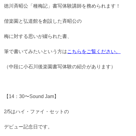
徳川斉昭公「種梅記」書写体験講師を務められます！
偕楽園と弘道館を創設した
斉昭公の
梅に対する思いが
綴られた書、
筆で書いてみたいという方は
こちらをご覧ください。
（中段に小石川後楽園書写体験の紹介があります）
【14：30〜Sound Jam】
2/5はハイ・ファイ・セットの
デビュー記念日です。