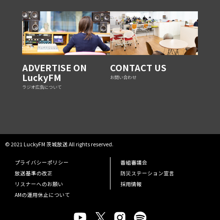
ADVERTISE ON
CONTACT US
LuckyFM
お問い合わせ
ラジオ広告について
© 2021 LuckyFM 茨城放送 All rights reserved.
プライバシーポリシー
番組審議会
放送基準の改正
防災ステーション宣言
リスナーへのお願い
採用情報
AMの運用休止について