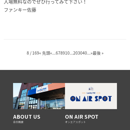
入場無料なのでぜひ行ってみて下さい！
ファンキー佐藤
8 / 169
« 先頭
«
...
6
7
8
9
10
...
20
30
40
...
»
最後 »
ABOUT US
ON AIR SPOT
会社概要
オンエアスポット