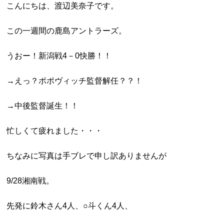
こんにちは、渡辺美奈子です。
この一週間の鹿島アントラーズ。
うおー！新潟戦4－0快勝！！
→えっ？ポポヴィッチ監督解任？？！
→中後監督誕生！！
忙しくて疲れました・・・
ちなみに写真は
手ブレで申し訳ありませんが
9/28湘南戦。
先発に鈴木さん4人、○斗くん4人、