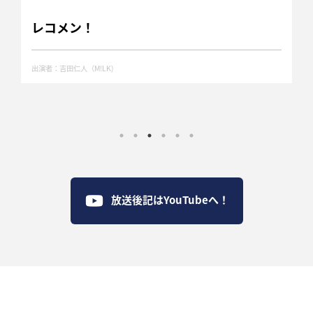
レコメン！
出演者：吉田仁人（M!LK)
放送後記はYouTubeへ！