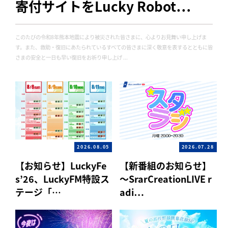
寄付サイトをLucky Robot…
このたびの令和8年熊本地震により被災された皆さまに、心よりお見舞い申し上げま
す。また、救助・復旧にあたられているすべての皆さまに深く敬意を表するとともに皆
さまの安全と一日も早い復旧をお祈り申し上げ ...
2026.08.05
2026.07.28
【お知らせ】LuckyFe
【新番組のお知らせ】
s’26、LuckyFM特設ス
～SrarCreationLIVE r
テージ「…
adi…