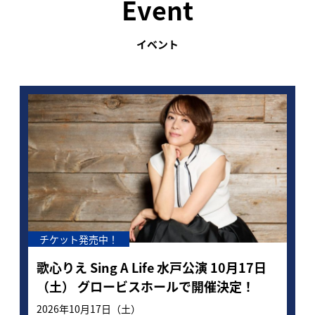
Event
イベント
チケット一般発売中！
9
日
LuckyFes’26、タイムテーブルを発表！し
町
なこから始まりTUBE、BABYMETAL、
v
FLOWを経て湘南乃風でフィナーレ！日本
8月8日（土）、9日（日）、10日（月）、11日（火
9月