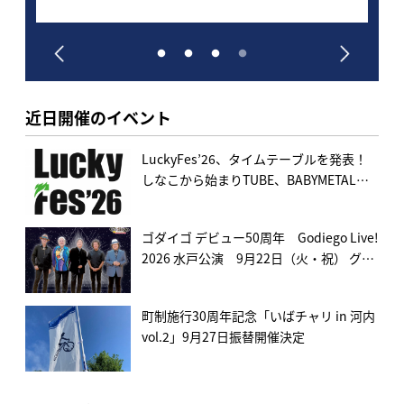
祝）
初夏フェス4日連続開催で150組超出演
へ。一般販売も開始！
近日開催のイベント
LuckyFes’26、タイムテーブルを発表！
しなこから始まりTUBE、BABYMETAL、
FLOWを経て湘南乃風でフィナーレ！日本
初夏フェス4日連続開催で150組超出演
ゴダイゴ デビュー50周年 Godiego Live!
へ。一般販売も開始！
2026 水戸公演 9月22日（火・祝） グロ
ービスホールで開催決定！
町制施行30周年記念「いばチャリ in 河内
vol.2」9月27日振替開催決定