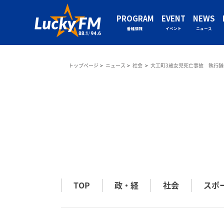
PROGRAM
EVENT
NEWS
番組情報
イベント
ニュース
トップページ
ニュース
社会
大工町3歳女児死亡事故 執行猶
TOP
政・経
社会
スポ