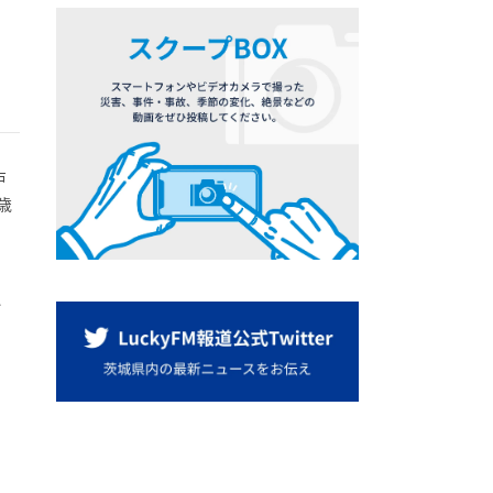
戸
歳
、