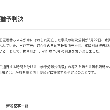
行猶予判決
原田恵理香ちゃんが車にはねられ死亡した事故の判決公判が5月22日、水
われていた、水戸市元山町在住の自動車教習所元社長、鯨岡則雄被告58
いる」として、拘禁刑2年、執行猶予3年の判決を言い渡しました。
が通行する時間を分ける「歩車分離式信号」の導入を訴える署名活動を
った署名は、茨城県警と国土交通省に提出する予定とのことです。
新着記事一覧