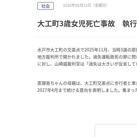
2026年05月22日（金曜日）
社会
大工町3歳女児死亡事故 執
水戸市大工町の交差点で2025年11月、当時3歳の
地方裁判所で開かれました。過失運転致死の罪に問
に対し、山崎威裁判官は「過失は大きいが反省して
恵理香ちゃんの母親は、大工町交差点に歩行者と車
2027年4月まで続ける意向を表明しました。集ま