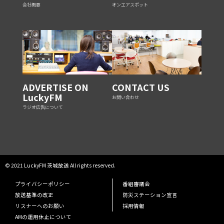
会社概要
オンエアスポット
ADVERTISE ON
CONTACT US
LuckyFM
お問い合わせ
ラジオ広告について
© 2021 LuckyFM 茨城放送 All rights reserved.
プライバシーポリシー
番組審議会
放送基準の改正
防災ステーション宣言
リスナーへのお願い
採用情報
AMの運用休止について