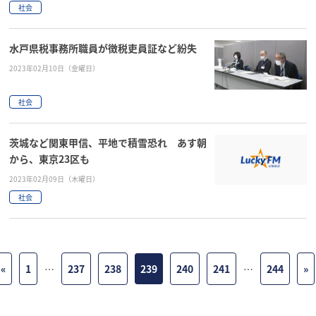
社会
水戸県税事務所職員が徴税吏員証など紛失
2023年02月10日（金曜日）
社会
茨城など関東甲信、平地で積雪恐れ あす朝
から、東京23区も
2023年02月09日（木曜日）
社会
«
1
…
237
238
239
240
241
…
244
»