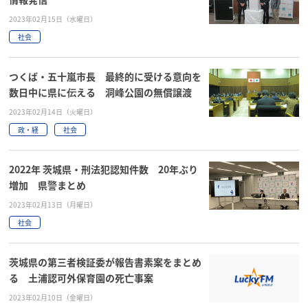
2023年02月15日（水曜日）
社会
つくば・五十嵐市長 最終的に受ける意向を
数日中に県に伝える 洞峰公園の無償譲渡
2023年02月14日（火曜日）
政・経
社会
2022年 茨城県・刑法犯認知件数 20年ぶり
増加 県警まとめ
2023年02月13日（月曜日）
社会
茨城県の第三者検証委が報告書素案をまとめ
る 土浦認可外保育園の死亡事案
2023年02月10日（金曜日）