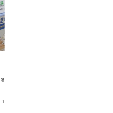
を活
、1