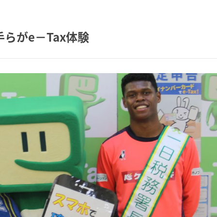
らがe－Tax体験