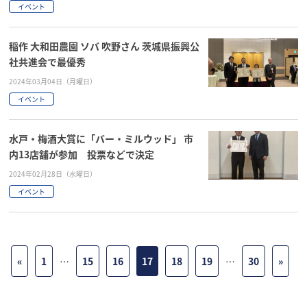
イベント
稲作 大和田農園 ソバ 吹野さん 茨城県振興公
社共進会で最優秀
2024年03月04日（月曜日）
イベント
水戸・梅酒大賞に「バー・ミルウッド」 市
内13店舗が参加 投票などで決定
2024年02月28日（水曜日）
イベント
«
1
…
15
16
17
18
19
…
30
»